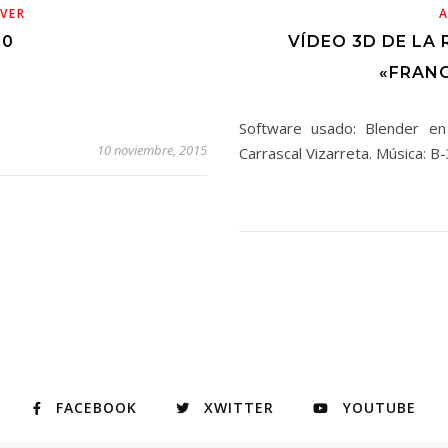
RVER
A
.0
VÍDEO 3D DE LA
«FRAN
Software usado: Blender en
10 noviembre, 2015
Carrascal Vizarreta. Música: 
FACEBOOK
XWITTER
YOUTUBE