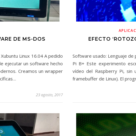
APLICA
WARE DE MS-DOS
EFECTO ‘ROTOZO
 Xubuntu Linux 16.04 A pedido
Software usado: Lenguaje de
de ejecutar un software hecho
Pi B+ Este experimento escr
dernos. Creamos un wrapper
vídeo del Raspberry Pi, sin 
cíficas…
framebuffer de Linux). El pro
23 agosto, 2017